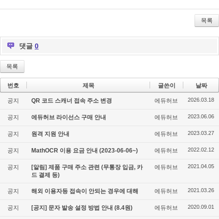
Tw
Fa
De
itte
ce
lici
r
bo
ou
목록
ok
s
댓글
0
목록
번호
제목
글쓴이
날짜
2026.03.18
공지
QR 코드 스캐너 접속 주소 변경
에듀허브
2023.06.06
공지
에듀허브 라이선스 구매 안내
에듀허브
2023.03.27
공지
원격 지원 안내
에듀허브
2022.02.12
공지
MathOCR 이용 요금 안내 (2023-06-06~)
에듀허브
2021.04.05
공지
[알림] 제품 구매 주소 관련 (무통장 입금, 카
에듀허브
드 결제 등)
2021.03.26
공지
해외 이용자등 접속이 안되는 경우에 대해
에듀허브
2020.09.01
공지
[공지] 문자 발송 설정 방법 안내 (8.4원)
에듀허브