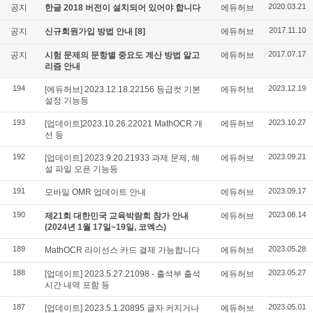
2020.03.21
공지
한글 2018 버전이 설치되어 있어야 합니다
에듀허브
2017.11.10
공지
신규회원가입 방법 안내
[8]
에듀허브
2017.07.17
공지
시험 문제의 문항별 중요도 계산 방법 알고
에듀허브
리즘 안내
194
2023.12.19
[에듀허브] 2023.12.18.22156 등급컷 기본
에듀허브
설정 기능등
193
2023.10.27
[업데이트]2023.10.26.22021 MathOCR 개
에듀허브
선 등
192
2023.09.21
[업데이트] 2023.9.20.21933 과제 문제, 해
에듀허브
설 파일 오픈 기능등
191
2023.09.17
모바일 OMR 업데이트 안내
에듀허브
190
2023.08.14
제21회 대한민국 교육박람회 참가 안내
에듀허브
(2024년 1월 17일~19일, 코엑스)
189
2023.05.28
MathOCR 라이선스 카드 결제 가능합니다
에듀허브
188
2023.05.27
[업데이트] 2023.5.27.21098 - 출석부 출석
에듀허브
시간 내역 포함 등
187
2023.05.01
[업데이트] 2023.5.1.20895 글자 커지거나
에듀허브