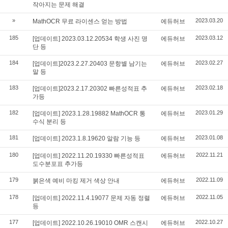
작아지는 문제 해결
»
2023.03.20
MathOCR 무료 라이센스 얻는 방법
에듀허브
185
2023.03.12
[업데이트] 2023.03.12.20534 학생 사진 명
에듀허브
단 등
184
2023.02.27
[업데이트]2023.2.27.20403 문항별 남기는
에듀허브
말 등
183
2023.02.18
[업데이트]2023.2.17.20302 빠른성적표 추
에듀허브
가등
182
2023.01.29
[업데이트] 2023.1.28.19882 MathOCR 통
에듀허브
수식 분리 등
181
2023.01.08
[업데이트] 2023.1.8.19620 알람 기능 등
에듀허브
180
2022.11.21
[업데이트] 2022.11.20.19330 빠른성적표
에듀허브
도수분포표 추가등
179
2022.11.09
붉은색 예비 마킹 제거 색상 안내
에듀허브
178
2022.11.05
[업데이트] 2022.11.4.19077 문제 자동 정렬
에듀허브
등
177
2022.10.27
[업데이트] 2022.10.26.19010 OMR 스캔시
에듀허브