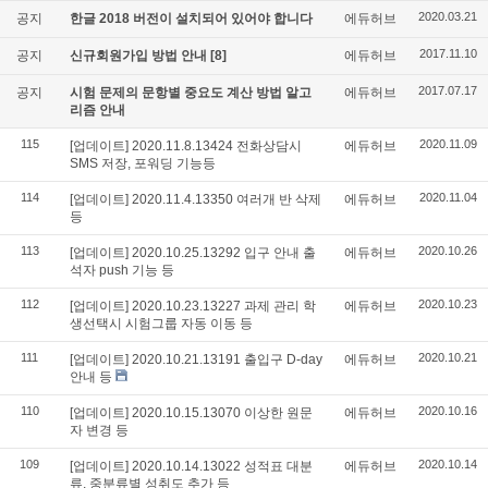
2020.03.21
공지
한글 2018 버전이 설치되어 있어야 합니다
에듀허브
2017.11.10
공지
신규회원가입 방법 안내
[8]
에듀허브
2017.07.17
공지
시험 문제의 문항별 중요도 계산 방법 알고
에듀허브
리즘 안내
115
2020.11.09
[업데이트] 2020.11.8.13424 전화상담시
에듀허브
SMS 저장, 포워딩 기능등
114
2020.11.04
[업데이트] 2020.11.4.13350 여러개 반 삭제
에듀허브
등
113
2020.10.26
[업데이트] 2020.10.25.13292 입구 안내 출
에듀허브
석자 push 기능 등
112
2020.10.23
[업데이트] 2020.10.23.13227 과제 관리 학
에듀허브
생선택시 시험그룹 자동 이동 등
111
2020.10.21
[업데이트] 2020.10.21.13191 출입구 D-day
에듀허브
안내 등
110
2020.10.16
[업데이트] 2020.10.15.13070 이상한 원문
에듀허브
자 변경 등
109
2020.10.14
[업데이트] 2020.10.14.13022 성적표 대분
에듀허브
류, 중분류별 성취도 추가 등