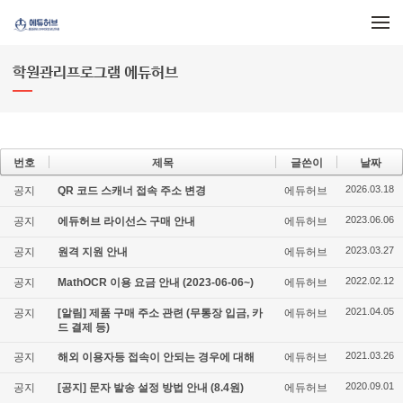
메뉴 건너뛰기
학원관리프로그램 에듀허브
번호
제목
글쓴이
날짜
2026.03.18
공지
QR 코드 스캐너 접속 주소 변경
에듀허브
2023.06.06
공지
에듀허브 라이선스 구매 안내
에듀허브
2023.03.27
공지
원격 지원 안내
에듀허브
2022.02.12
공지
MathOCR 이용 요금 안내 (2023-06-06~)
에듀허브
2021.04.05
공지
[알림] 제품 구매 주소 관련 (무통장 입금, 카
에듀허브
드 결제 등)
2021.03.26
공지
해외 이용자등 접속이 안되는 경우에 대해
에듀허브
2020.09.01
공지
[공지] 문자 발송 설정 방법 안내 (8.4원)
에듀허브